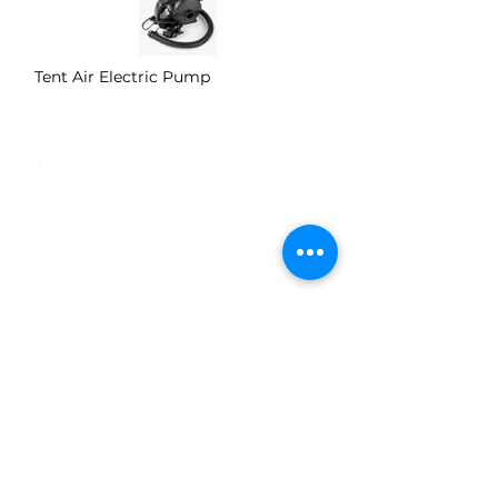
Tent Air Electric Pump
Olaf Helsets vei 6
0694 Oslo
Telefon :
22 76 70 90
Epost : post@expodisplay.no
Org.nr. : 986 702 814
Expodisplay
Åpenhetsloven
Om Expodisplay